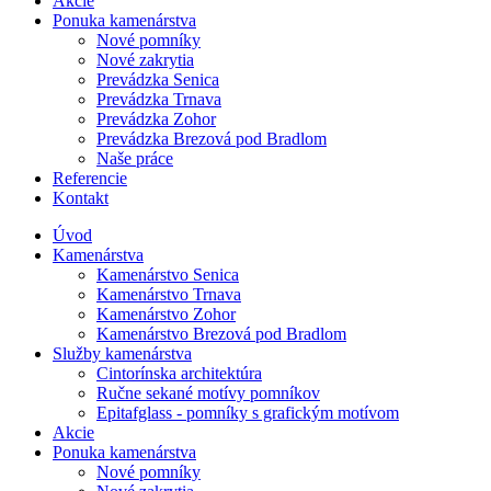
Akcie
Ponuka kamenárstva
Nové pomníky
Nové zakrytia
Prevádzka Senica
Prevádzka Trnava
Prevádzka Zohor
Prevádzka Brezová pod Bradlom
Naše práce
Referencie
Kontakt
Úvod
Kamenárstva
Kamenárstvo Senica
Kamenárstvo Trnava
Kamenárstvo Zohor
Kamenárstvo Brezová pod Bradlom
Služby kamenárstva
Cintorínska architektúra
Ručne sekané motívy pomníkov
Epitafglass - pomníky s grafickým motívom
Akcie
Ponuka kamenárstva
Nové pomníky