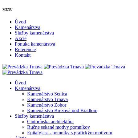
MENU
Úvod
Kamenárstva
Služby kamenárstva
Akcie
Ponuka kamenárstva
Referencie
Kontakt
Úvod
Kamenárstva
Kamenárstvo Senica
Kamenárstvo Trnava
Kamenárstvo Zohor
Kamenárstvo Brezová pod Bradlom
Služby kamenárstva
Cintorínska architektúra
Ručne sekané motívy pomníkov
Epitafglass - pomníky s grafickým motívom